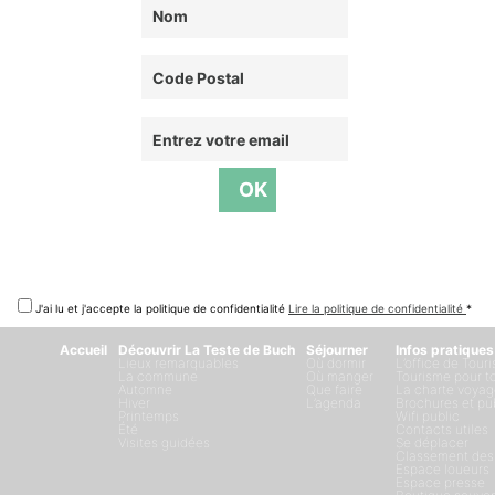
J'ai lu et j'accepte la politique de confidentialité
Lire la politique de confidentialité
*
Accueil
Découvrir La Teste de Buch
Séjourner
Infos pratiques
Lieux remarquables
Où dormir
L’office de Tour
La commune
Où manger
Tourisme pour t
Automne
Que faire
La charte voyag
Hiver
L’agenda
Brochures et pu
Printemps
Wifi public
Été
Contacts utiles
Visites guidées
Se déplacer
Classement des
Espace loueurs
Espace presse