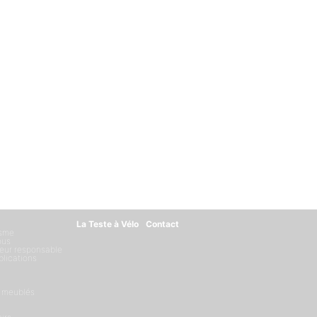
La Teste à Vélo
Contact
isme
ous
eur responsable
blications
 meublés