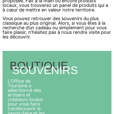
proposée. Fait à la main ou encore produits
locaux, vous trouverez un panel de produits qui a
à cœur de mettre en valeur notre territoire.
Vous pouvez retrouver des souvenirs du plus
classique au plus original. Alors, si vous êtes à la
recherche d’un cadeau ou simplement pour vous
faire plaisir, n’hésitez pas à nous rendre visite pour
les découvrir.
BOUTIQUE
SOUVENIRS
L’Office de
Tourisme a
sélectionné des
artisans et
créateurs locaux
pour vous faire
(re)découvrir le
savoir-faire et les