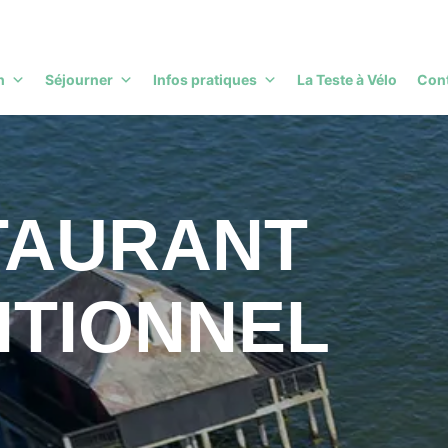
h
Séjourner
Infos pratiques
La Teste à Vélo
Con
TAURANT
ITIONNEL