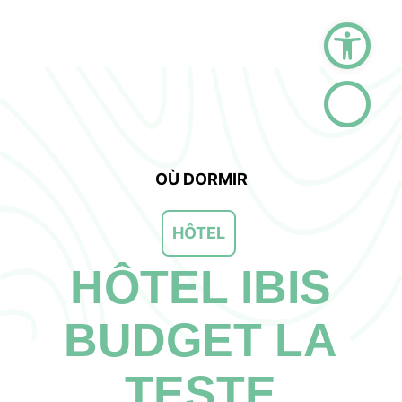
Ouvrir la barre d
OÙ DORMIR
HÔTEL
HÔTEL IBIS
BUDGET LA
TESTE