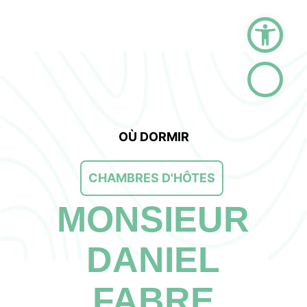
Ouvrir la barre d
OÙ DORMIR
CHAMBRES D'HÔTES
MONSIEUR
DANIEL
FABRE