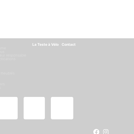
La Teste à Vélo
Contact
isme
ous
eur responsable
blications
 meublés
irs
s