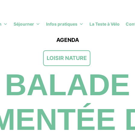
h
Séjourner
Infos pratiques
La Teste à Vélo
Con
AGENDA
LOISIR NATURE
BALADE
ENTÉE 