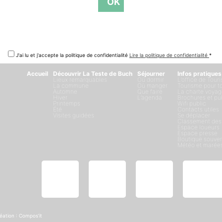
J'ai lu et j'accepte la politique de confidentialité
Lire la politique de confidentialité
*
Accueil
Découvrir La Teste de Buch
Séjourner
Infos pratiques
Lieux remarquables
Où dormir
L’office de Tour
La commune
Où manger
Tourisme pour t
Automne
Que faire
La charte voyag
Hiver
L’agenda
Brochures et pu
Printemps
Wifi public
Été
Contacts utiles
Visites guidées
Se déplacer
Classement des
Espace loueurs
Espace presse
Boutique souven
Météo et marée
éation :
Compos’it