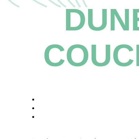
DUNE
COUC