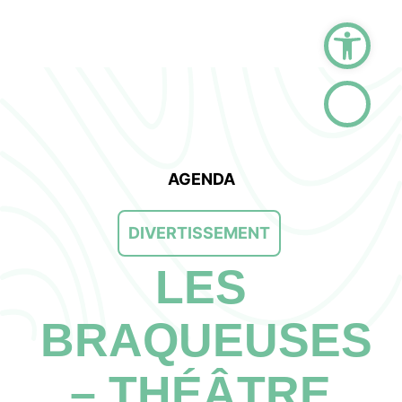
Ouvrir la barre d
AGENDA
DIVERTISSEMENT
LES
BRAQUEUSES
– THÉÂTRE