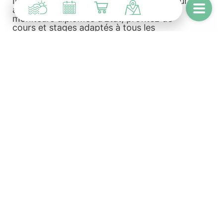
Initiez-vous ou perfectionnez-vous au surf
avec Surf en Buch ! Encadrés par des
moniteurs diplômés d’État, profitez de
cours et stages adaptés à tous les
niveaux, dès 4 ans, sur…
BALADE GOURMANDE
Du - 06/08/2026 Au - 06/08/2026
LES GUINGUETTES DU MARCHÉ
07/08/2026
BALADE EN KAYAK DE LA DUNE DU PILAT AU BANC
D’ARGUIN
08/08/2026