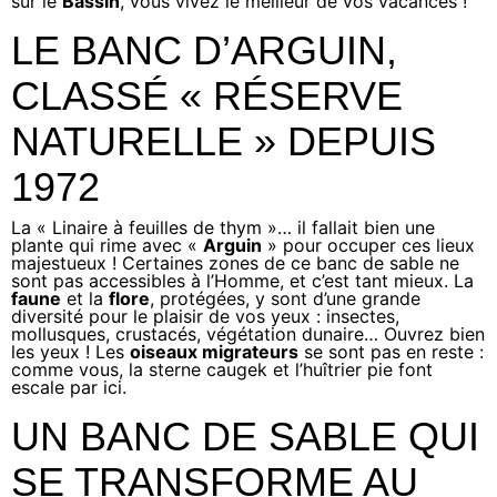
sur le
Bassin
, vous vivez le meilleur de vos vacances !
LE BANC D’ARGUIN,
CLASSÉ « RÉSERVE
NATURELLE » DEPUIS
1972
La « Linaire à feuilles de thym »… il fallait bien une
plante qui rime avec «
Arguin
» pour occuper ces lieux
majestueux ! Certaines zones de ce banc de sable ne
sont pas accessibles à l’Homme, et c’est tant mieux. La
faune
et la
flore
, protégées, y sont d’une grande
diversité pour le plaisir de vos yeux : insectes,
mollusques, crustacés, végétation dunaire… Ouvrez bien
les yeux ! Les
oiseaux migrateurs
se sont pas en reste :
comme vous, la sterne caugek et l’huîtrier pie font
escale par ici.
UN BANC DE SABLE QUI
SE TRANSFORME AU