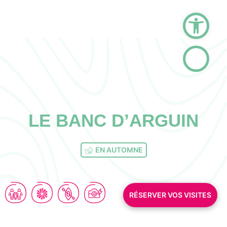
Ouvrir la barre d
LE BANC D’ARGUIN
EN AUTOMNE
RÉSERVER VOS VISITES