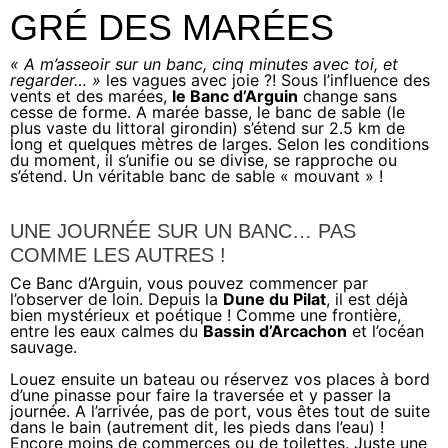
GRÉ DES MARÉES
« A m’asseoir sur un banc, cinq minutes avec toi, et
regarder… »
les vagues avec joie ?! Sous l’influence des
vents et des marées,
le Banc d’Arguin
change sans
cesse de forme. A marée basse, le banc de sable (le
plus vaste du littoral girondin) s’étend sur 2.5 km de
long et quelques mètres de larges. Selon les conditions
du moment, il s’unifie ou se divise, se rapproche ou
s’étend. Un véritable banc de sable « mouvant » !
UNE JOURNÉE SUR UN BANC… PAS
COMME LES AUTRES !
Ce Banc d’Arguin, vous pouvez commencer par
l’observer de loin. Depuis la
Dune du Pilat
, il est déjà
bien mystérieux et poétique ! Comme une frontière,
entre les eaux calmes du
Bassin d’Arcachon
et l’océan
sauvage.
Louez ensuite un bateau ou réservez vos places à bord
d’une pinasse pour faire la traversée et y passer la
journée. A l’arrivée, pas de port, vous êtes tout de suite
dans le bain (autrement dit, les pieds dans l’eau) !
Encore moins de commerces ou de toilettes. Juste une