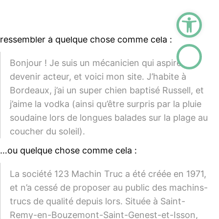
et apparaîtra dans la navigation de votre site (dans
Ouvrir la barre d
la plupart des thèmes). La plupart des gens
commencent par une page « À propos » qui les
présente aux personnes visitant le site. Cela pourrait
ressembler à quelque chose comme cela :
Bonjour ! Je suis un mécanicien qui aspire à
devenir acteur, et voici mon site. J’habite à
Bordeaux, j’ai un super chien baptisé Russell, et
j’aime la vodka (ainsi qu’être surpris par la pluie
soudaine lors de longues balades sur la plage au
coucher du soleil).
…ou quelque chose comme cela :
La société 123 Machin Truc a été créée en 1971,
et n’a cessé de proposer au public des machins-
trucs de qualité depuis lors. Située à Saint-
Remy-en-Bouzemont-Saint-Genest-et-Isson,