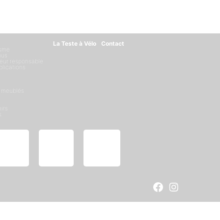
La Teste à Vélo
Contact
isme
ous
eur responsable
blications
 meublés
irs
s