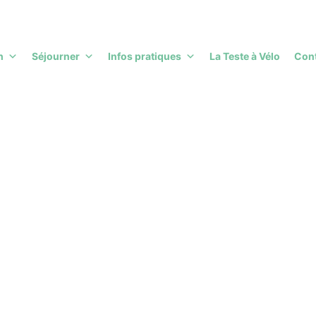
h
Séjourner
Infos pratiques
La Teste à Vélo
Con