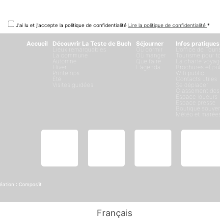
J'ai lu et j'accepte la politique de confidentialité
Lire la politique de confidentialité
*
Accueil
Découvrir La Teste de Buch
Séjourner
Infos pratiques
Lieux remarquables
Où dormir
L’office de Tour
La commune
Où manger
Tourisme pour t
Automne
Que faire
La charte voyag
Hiver
L’agenda
Brochures et pu
Printemps
Wifi public
Été
Contacts utiles
Visites guidées
Se déplacer
Classement des
Espace loueurs
Espace presse
Boutique souven
Météo et marée
éation :
Compos’it
Français