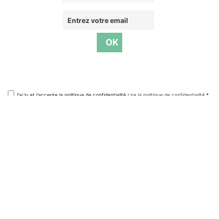
J'ai lu et j'accepte la politique de confidentialité
Lire la politique de confidentialité
*
Accueil
Découvrir La Teste de Buch
Séjourner
Infos pratiques
Lieux remarquables
Où dormir
L’office de Tour
La commune
Où manger
Tourisme pour t
Automne
Que faire
La charte voyag
Hiver
L’agenda
Brochures et pu
Printemps
Wifi public
Été
Contacts utiles
Visites guidées
Se déplacer
Classement des
Espace loueurs
Espace presse
Boutique souven
Météo et marée