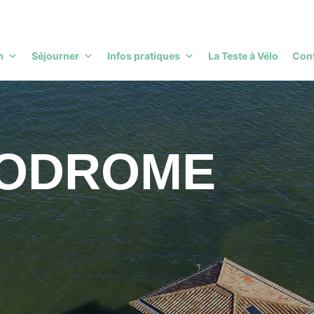
h
Séjourner
Infos pratiques
La Teste à Vélo
Con
PODROME