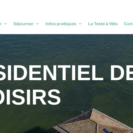
h
Séjourner
Infos pratiques
La Teste à Vélo
Con
IDENTIEL D
OISIRS