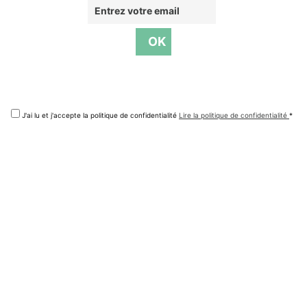
J'ai lu et j'accepte la politique de confidentialité
Lire la politique de confidentialité
*
Accueil
Découvrir La Teste de Buch
Séjourner
Infos pratiques
Lieux remarquables
Où dormir
L’office de Tour
La commune
Où manger
Tourisme pour t
Automne
Que faire
La charte voyag
Hiver
L’agenda
Brochures et pu
Printemps
Wifi public
Été
Contacts utiles
Visites guidées
Se déplacer
Classement des
Espace loueurs
Espace presse
Boutique souven
Météo et marée